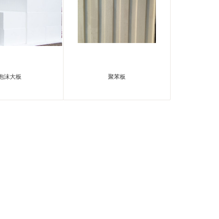
泡沫大板
聚苯板