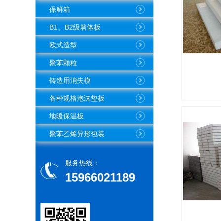
保鲜箱
B1、B2级墙体板
欧式造型
聚苯颗粒
铸造用消失模
各种规格泡沫垫板
地暖保温板
聚苯乙烯异形包装
服务热线：
15966021189